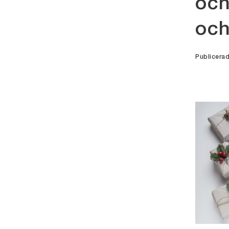
och
och
Publicera