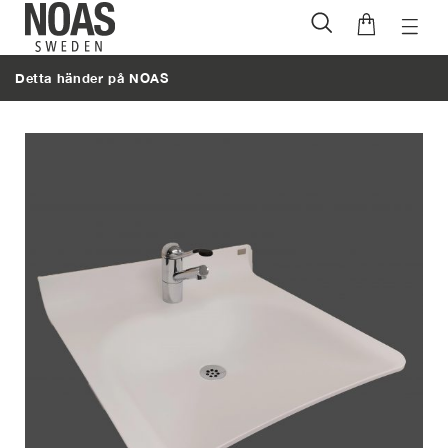
Öppna
Hoppa
naviga
till
Detta händer på NOAS
innehåll