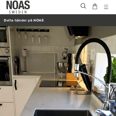
Öppna
Hoppa
naviga
till
Detta händer på NOAS
innehåll