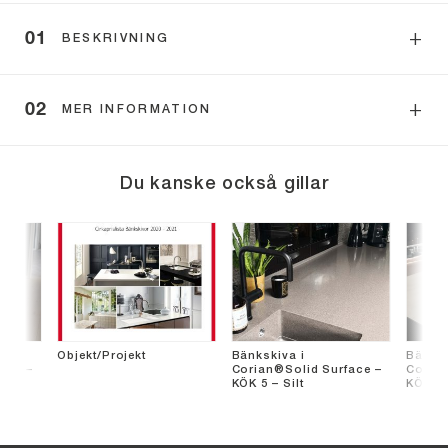
BESKRIVNING
MER INFORMATION
Du kanske också gillar
Objekt/Projekt
Bänkskiva i
Bänksk
ace –
Corian®Solid Surface –
Corian
ite
KÖK 5 – Silt
KÖK 4 