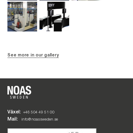
See more in our gallery
Växel:
+46 504 49 51 00
Mail:
info@noassweden.se