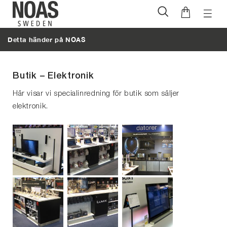
Öppna
Hoppa
naviga
till
Detta händer på NOAS
innehåll
Butik – Elektronik
Här visar vi specialinredning för butik som säljer
elektronik.