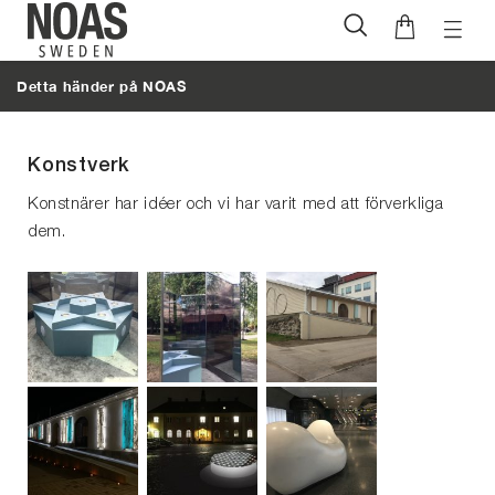
Öppna
Hoppa
naviga
till
Detta händer på NOAS
innehåll
Konstverk
Konstnärer har idéer och vi har varit med att förverkliga
dem.