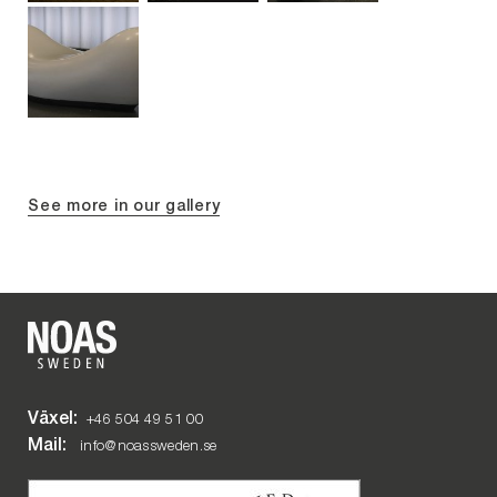
See more in our gallery
Växel:
+46 504 49 51 00
Mail:
info@noassweden.se