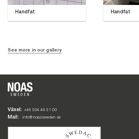
Handfat
Handfat
See more in our gallery
Växel:
+46 504 49 51 00
Mail:
info@noassweden.se