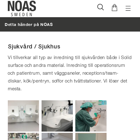
Öppna
Hoppa
naviga
till
Detta händer på NOAS
innehåll
Sjukvård / Sjukhus
Vi tillverkar all typ av inredning till sjukvården både i Solid
surface och andra material. Inredning till operationsrum
och patientrum, samt väggpaneler, receptions/team-
diskar, kök/pentryn, soffor och tvättstationer. Vi löser det
mesta.