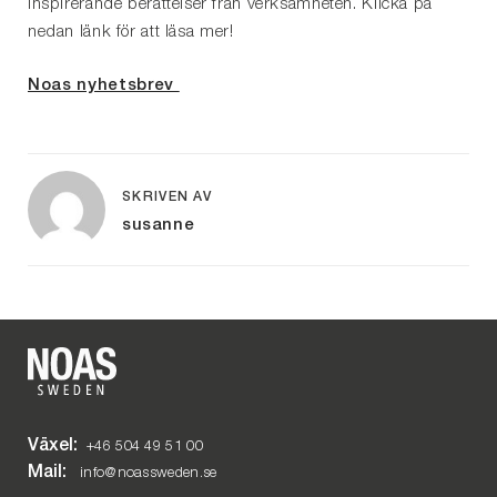
inspirerande berättelser från verksamheten. Klicka på
nedan länk för att läsa mer!
Noas nyhetsbrev
SKRIVEN AV
susanne
Växel:
+46 504 49 51 00
Mail:
info@noassweden.se