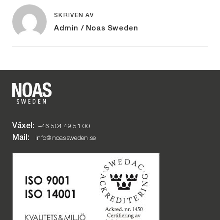
SKRIVEN AV
Admin / Noas Sweden
Växel:
+46 504 49 51 00
Mail:
info@noassweden.se