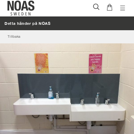
Öppna
Hoppa
naviga
till
Detta händer på NOAS
innehåll
Tillbaka