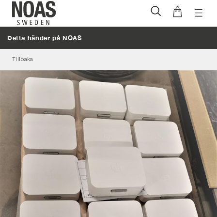
Öppna
Hoppa
naviga
till
Detta händer på NOAS
innehåll
Tillbaka