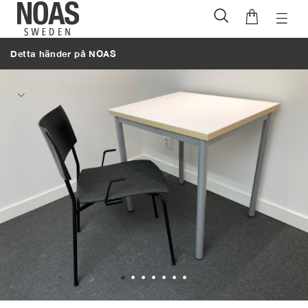
Öppna
Hoppa
naviga
till
Detta händer på NOAS
innehåll