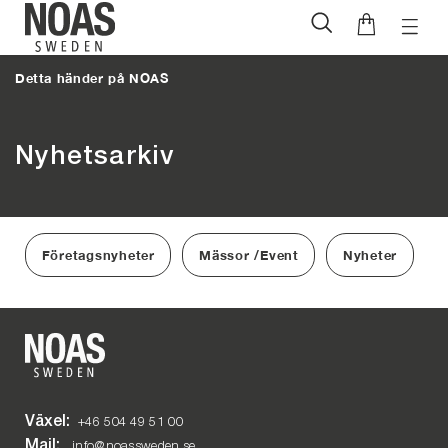
Öppna
Hoppa
naviga
till
Detta händer på NOAS
innehåll
Nyhetsarkiv
Företagsnyheter
Mässor /Event
Nyheter
Växel:
+46 504 49 51 00
Mail:
info@noassweden.se