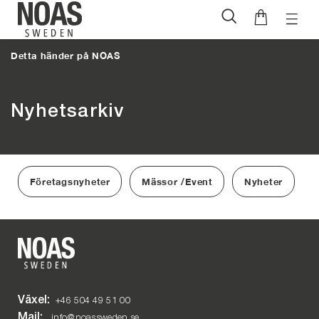
Öppna
Hoppa
naviga
till
Detta händer på NOAS
innehåll
Nyhetsarkiv
Företagsnyheter
Mässor /Event
Nyheter
Växel:
+46 504 49 51 00
Mail:
info@noassweden.se