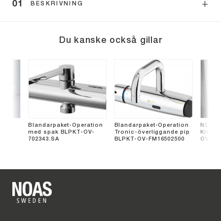
BESKRIVNING
Du kanske också gillar
ask/
Blandarpaket-Operation
Blandarpaket-Operation
NOAS 
med spak BLPKT-OV-
Tronic-överliggande pip
Kirurgt
702343.SA
BLPKT-OV-FM16502500
OV172