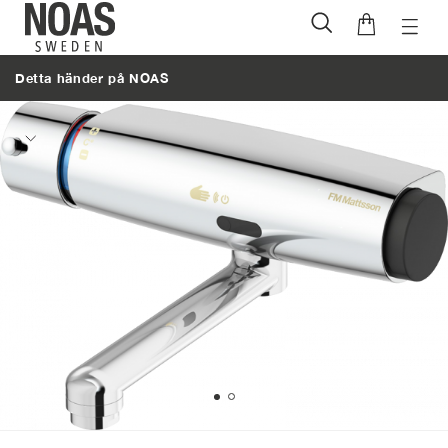
Öppna
Hoppa
naviga
till
Detta händer på NOAS
innehåll