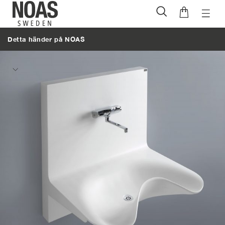
Öppna
Hoppa
naviga
till
Detta händer på NOAS
innehåll