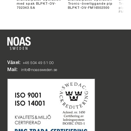
med spak BLPKT-OV-
Tronic-överliggande pip
Tronic
702343.SA
BLPKT-OV-FM16502500
pip B
FM166
Växel:
+46 504 49 51 00
Mail:
info@noassweden.se