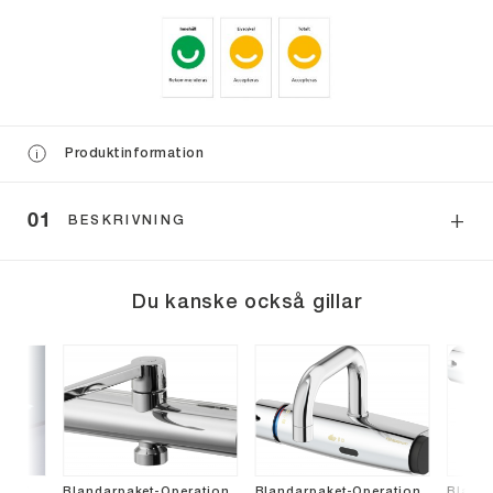
Produktinformation
i
BESKRIVNING
Du kanske också gillar
ask/
Blandarpaket-Operation
Blandarpaket-Operation
Blanda